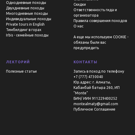
Однодневные походы
Скидки
Двухдневные походы
Ответственность гида и
Многодневные походы
организатора
Индивидуальные походы
Правила совершения походов
Private tours in English
О нас
Тимбилдинг в горах
Irbis - семейные походы
А еще мы используем COOKIE -
обязаны были вас
предупредить
ЛЕКТОРИЙ
КОНТАКТЫ
Полезные статьи
Запись в поход по телефону
+7 (777) 4730040
Юр.адрес: г. Алматы,
Кабанбай батыра 260, ИП
"Monte"
БИН/ ИИН 911229400252
montealmaty@gmail.com
Публичное Соглашение