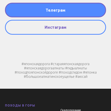
Телеграм
Инстаграм
#японскаядорога #стараяяпонскаядорога
#японскаядорогаалматы #гидыалматы
#походпояпонскойдороге #походсгидом #японка
#большоеалматинскоеущелье #аюсай
ПОХОДЫ В ГОРЫ
Скалолазание